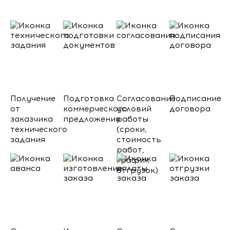
Получение
Подготовка
Согласование
Подписание
от
коммерческого
условий
договора
заказчика
предложения
работы
технического
(сроки,
задания
стоимость
работ,
график
отгрузок)