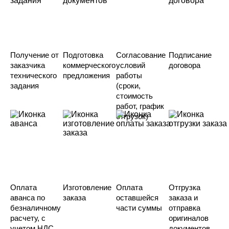
Получение от
Подготовка
Согласование
Подписание
заказчика
коммерческого
условий
договора
технического
предложения
работы
задания
(сроки,
стоимость
работ, график
отгрузок)
Оплата
Изготовление
Оплата
Отгрузка
аванса по
заказа
оставшейся
заказа и
безналичному
части суммы
отправка
расчету, с
оригиналов
учетом НДС
документов