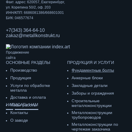
Факт. адрес: 620057, Екатеринбург,
ул. Корепина 50/2, оф. 203
ИНН/КПП: 6686081386/668601001
БИК: 046577674
+7(343) 364-64-10
zakaz@metallkonstrukt.ru
Продвижение
сайта
ОСНОВНЫЕ РАЗДЕЛЫ
ПРОДУКЦИЯ И УСЛУГИ
Производство
Фундаментные болты
Продукция
Анкерные блоки
Услуги по обработке
Закладные детали
металла
Заборы и ограждения
Доставка и оплата
Строительные
НАПИСАТЬ НАМ
Наши работы
металлоконструкции
Контакты
Металлоконструкции
трубопроводов
О заводе
Металлоконструкции по
чертежам заказчика