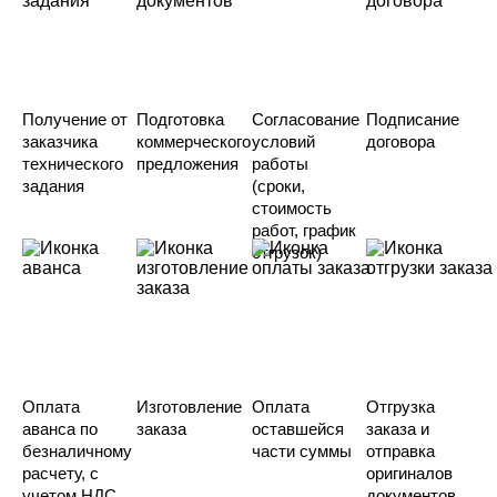
Получение от
Подготовка
Согласование
Подписание
заказчика
коммерческого
условий
договора
технического
предложения
работы
задания
(сроки,
стоимость
работ, график
отгрузок)
Оплата
Изготовление
Оплата
Отгрузка
аванса по
заказа
оставшейся
заказа и
безналичному
части суммы
отправка
расчету, с
оригиналов
учетом НДС
документов