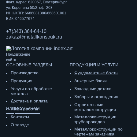
Факт. адрес: 620057, Екатеринбург,
ул. Корепина 50/2, оф. 203
ИНН/КПП: 6686081386/668601001
БИК: 046577674
+7(343) 364-64-10
zakaz@metallkonstrukt.ru
Продвижение
сайта
ОСНОВНЫЕ РАЗДЕЛЫ
ПРОДУКЦИЯ И УСЛУГИ
Производство
Фундаментные болты
Продукция
Анкерные блоки
Услуги по обработке
Закладные детали
металла
Заборы и ограждения
Доставка и оплата
Строительные
НАПИСАТЬ НАМ
Наши работы
металлоконструкции
Контакты
Металлоконструкции
трубопроводов
О заводе
Металлоконструкции по
чертежам заказчика