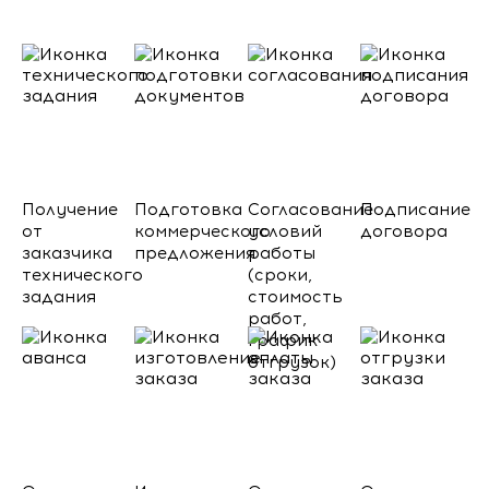
Получение
Подготовка
Согласование
Подписание
от
коммерческого
условий
договора
заказчика
предложения
работы
технического
(сроки,
задания
стоимость
работ,
график
отгрузок)