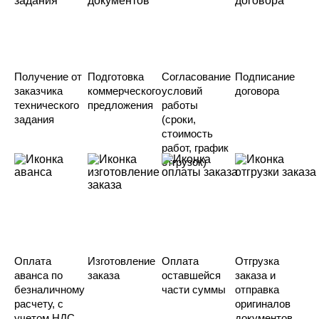
Получение от
Подготовка
Согласование
Подписание
заказчика
коммерческого
условий
договора
технического
предложения
работы
задания
(сроки,
стоимость
работ, график
отгрузок)
Оплата
Изготовление
Оплата
Отгрузка
аванса по
заказа
оставшейся
заказа и
безналичному
части суммы
отправка
расчету, с
оригиналов
учетом НДС
документов