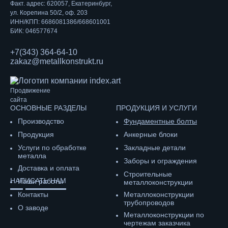
Факт. адрес: 620057, Екатеринбург,
ул. Корепина 50/2, оф. 203
ИНН/КПП: 6686081386/668601001
БИК: 046577674
+7(343) 364-64-10
zakaz@metallkonstrukt.ru
Продвижение
сайта
ОСНОВНЫЕ РАЗДЕЛЫ
ПРОДУКЦИЯ И УСЛУГИ
Производство
Фундаментные болты
Продукция
Анкерные блоки
Услуги по обработке
Закладные детали
металла
Заборы и ограждения
Доставка и оплата
Строительные
НАПИСАТЬ НАМ
Наши работы
металлоконструкции
Контакты
Металлоконструкции
трубопроводов
О заводе
Металлоконструкции по
чертежам заказчика