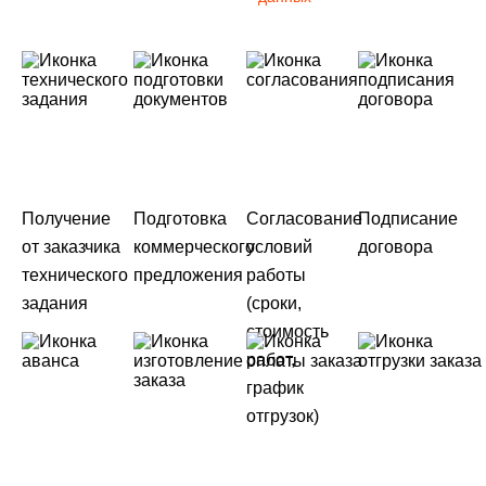
Получение
Подготовка
Согласование
Подписание
от заказчика
коммерческого
условий
договора
технического
предложения
работы
задания
(сроки,
стоимость
работ,
график
отгрузок)