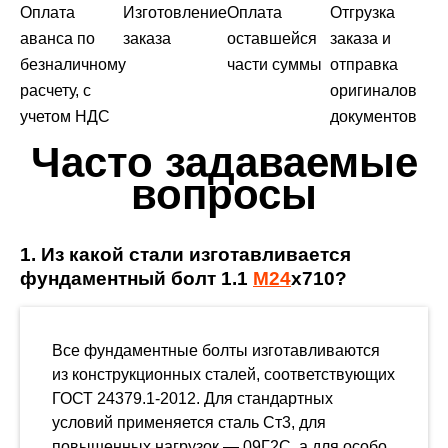
Оплата
Изготовление
Оплата
Отгрузка
аванса по
заказа
оставшейся
заказа и
безналичному
части суммы
отправка
расчету, с
оригиналов
учетом НДС
документов
Часто задаваемые
вопросы
1. Из какой стали изготавливается
фундаментный болт 1.1
М24
х710?
Все фундаментные болты изготавливаются
из конструкционных сталей, соответствующих
ГОСТ 24379.1-2012. Для стандартных
условий применяется сталь Ст3, для
повышенных нагрузок — 09Г2С, а для особо