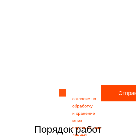
Прикрепить
файл
Я даю своё
Отпра
согласие на
обработку
и хранение
моих
Порядок работ
персональных
данных