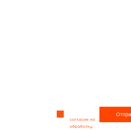
Прикрепить
файл
Я даю своё
Отпра
согласие на
обработку