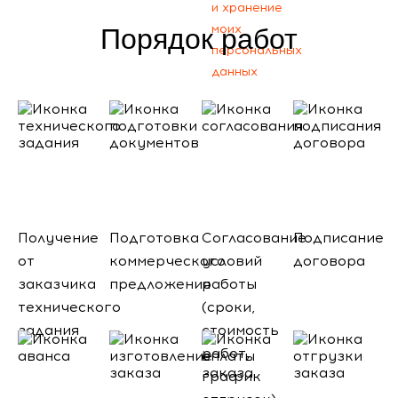
и хранение
моих
Порядок работ
персональных
данных
Получение
Подготовка
Согласование
Подписание
от
коммерческого
условий
договора
заказчика
предложения
работы
технического
(сроки,
задания
стоимость
работ,
график