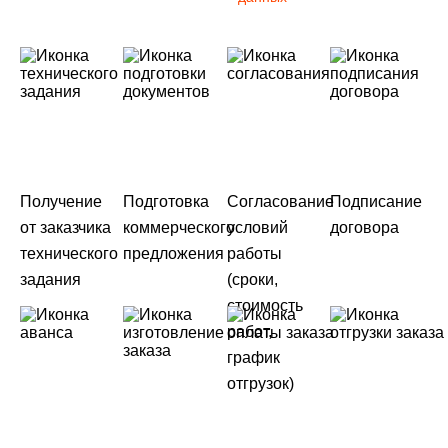
Получение
Подготовка
Согласование
Подписание
от заказчика
коммерческого
условий
договора
технического
предложения
работы
задания
(сроки,
стоимость
работ,
график
отгрузок)