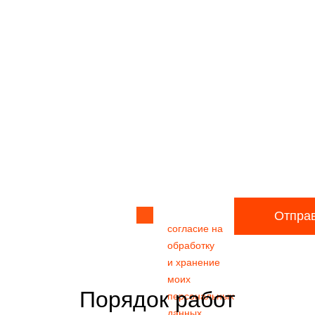
Прикрепить
файл
Я даю своё
Отпра
согласие на
обработку
и хранение
моих
Порядок работ
персональных
данных