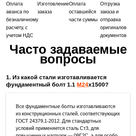
Оплата
Изготовление
Оплата
Отгрузка
аванса по
заказа
оставшейся
заказа и
безналичному
части суммы
отправка
расчету, с
оригиналов
учетом НДС
документов
Часто задаваемые
вопросы
1. Из какой стали изготавливается
фундаментный болт 1.1
М24
х1500?
Все фундаментные болты изготавливаются
из конструкционных сталей, соответствующих
ГОСТ 24379.1-2012. Для стандартных
условий применяется сталь Ст3, для
повышенных нагрузок — 09Г2С, а для особо