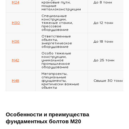
М24
крановые пути,
До 8 тонн
мощные
металлоконструкции
Специальные
конструкции,
М30
тяжелые станки,
До 12 тонн
прессовое
оборудование
Ответственные
объекты,
М36
До 18 тонн
энергетическое
оборудование
Особо тяжелые
конструкции,
М42
уникальное
До 25 тонн
промышленное
оборудование
Мегапроекты,
специальные
М48
фундаменты,
Свыше 30 тонн
критически важные
объекты
Особенности и преимущества
фундаментных болтов М20