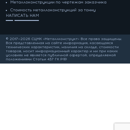
Металлоконструкции по чертежам заказчика
Cтоимость металлоконструкций за тонну
НАПИСАТЬ НАМ
© 2017—2026 СЦМК «Металлконструкт» Все права защищены.
Вся представленная на сайте информация, касающаяся
технических характеристик, наличия на складе, стоимости
товаров, носит информационный характер и ни при каких
условиях не является публичной офертой, определяемой
положениями Статьи 437 ГК РФ