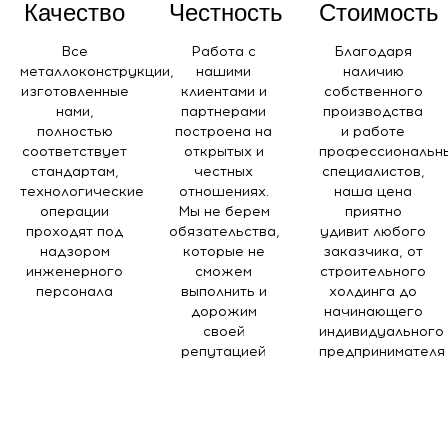
Качество
Честность
Стоимость
Все
Работа с
Благодаря
металлоконструкции,
нашими
наличию
изготовленные
клиентами и
собственного
нами,
партнерами
производства
полностью
построена на
и работе
соответствует
открытых и
профессиональн
стандартам,
честных
специалистов,
технологические
отношениях.
наша цена
операции
Мы не берем
приятно
проходят под
обязательства,
удивит любого
надзором
которые не
заказчика, от
инженерного
сможем
строительного
персонала
выполнить и
холдинга до
дорожим
начинающего
своей
индивидуального
репутацией
предпринимателя