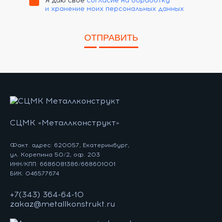
Я даю своё
согласие на обработку
и хранение моих персональных данных
ОТПРАВИТЬ
СЦМК «Металлконструкт»
Факт. адрес: 620057, Екатеринбург,
ул. Корепина 50/2, оф. 203
ИНН/КПП: 6686081386/668601001
БИК: 046577674
+7(343) 364-64-10
zakaz@metallkonstrukt.ru