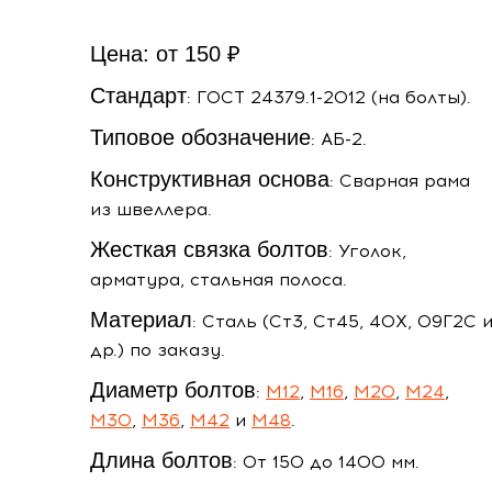
Цена: от 150 ₽
Стандарт
: ГОСТ 24379.1-2012 (на болты).
Типовое обозначение
: АБ-2.
Конструктивная основа
: Сварная рама
из швеллера.
Жесткая связка болтов
: Уголок,
арматура, стальная полоса.
Материал
: Сталь (Ст3, Ст45, 40Х, 09Г2С 
др.) по заказу.
Диаметр болтов
:
М12
,
М16
,
М20
,
М24
,
М30
,
М36
,
М42
и
М48
.
Длина болтов
: От 150 до 1400 мм.