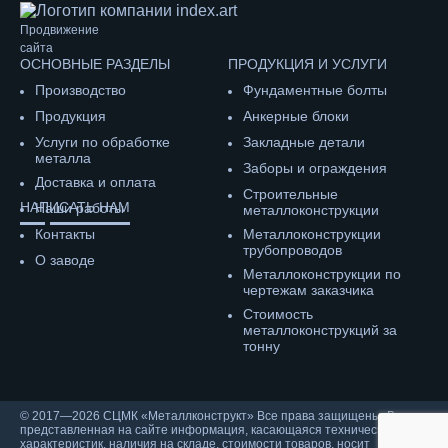
Продвижение
сайта
ОСНОВНЫЕ РАЗДЕЛЫ
ПРОДУКЦИЯ И УСЛУГИ
Производство
Фундаментные болты
Продукция
Анкерные блоки
Услуги по обработке
Закладные детали
металла
Заборы и ограждения
Доставка и оплата
Строительные
НАПИСАТЬ НАМ
Наши работы
металлоконструкции
Контакты
Металлоконструкции
трубопроводов
О заводе
Металлоконструкции по
чертежам заказчика
Cтоимость
металлоконструкций за
тонну
© 2017—2026 СЦМК «Металлконструкт» Все права защищены. Вся
представленная на сайте информация, касающаяся технических
характеристик, наличия на складе, стоимости товаров, носит