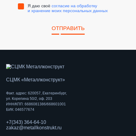
Я даю своё
согласие на обработку
и хранение моих персональных данных
ОТПРАВИТЬ
СЦМК «Металлконструкт»
Факт. адрес: 620057, Екатеринбург,
ул. Корепина 50/2, оф. 203
ИНН/КПП: 6686081386/668601001
БИК: 046577674
+7(343) 364-64-10
zakaz@metallkonstrukt.ru