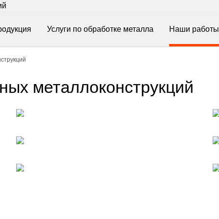
ий
родукция
Услуги по обработке металла
Наши работы
струкций
ных металлоконструкций
Фото готовых металлоконструкций для
производства алюминиевого профиля
Фото готовых нестандартных конструкций по
ТЗ заказчика
Фото готовой емкости изготовленной по ТЗ
заказчика