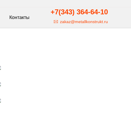
+7(343)
364-64-10
Контакты
zakaz@metallkonstrukt.ru
Фото готовых металлических решеток
Фото готовой металлической эстакады для
рудника
Фото готового коллектора для линии
Манифольд