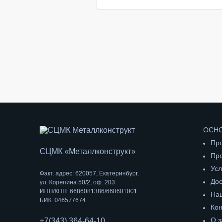
ОСНО
Про
СЦМК «Металлконструкт»
Пр
Усл
Факт. адрес: 620057, Екатеринбург,
Дос
ул. Корепина 50/2, оф. 203
ИНН/КПП: 6686081386/668601001
На
БИК: 046577674
Кон
О з
+7(343) 364-64-10