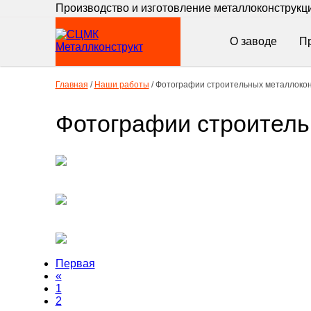
Производство и изготовление металлоконструкц
О заводе
П
Главная
/
Наши работы
/
Фотографии строительных металлокон
Фотографии строитель
Фото готовых ветрозащитных экранов
Фото готовых наружных лестниц
Первая
«
Фото готовых металлических саней для
1
трансформатора
2