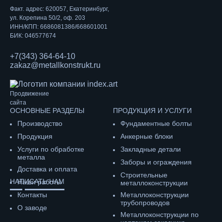
Факт. адрес: 620057, Екатеринбург,
ул. Корепина 50/2, оф. 203
ИНН/КПП: 6686081386/668601001
БИК: 046577674
+7(343) 364-64-10
zakaz@metallkonstrukt.ru
Продвижение
сайта
ОСНОВНЫЕ РАЗДЕЛЫ
ПРОДУКЦИЯ И УСЛУГИ
Производство
Фундаментные болты
Продукция
Анкерные блоки
Услуги по обработке
Закладные детали
металла
Заборы и ограждения
Доставка и оплата
Строительные
НАПИСАТЬ НАМ
Наши работы
металлоконструкции
Контакты
Металлоконструкции
трубопроводов
О заводе
Металлоконструкции по